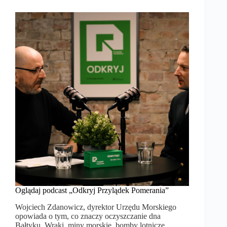
Oglądaj podcast „Odkryj Przylądek Pomerania”
Wojciech Zdanowicz, dyrektor Urzędu Morskiego
opowiada o tym, co znaczy oczyszczanie dna
Bałtyku. Wraki, miny morskie, bomby lotnicze.